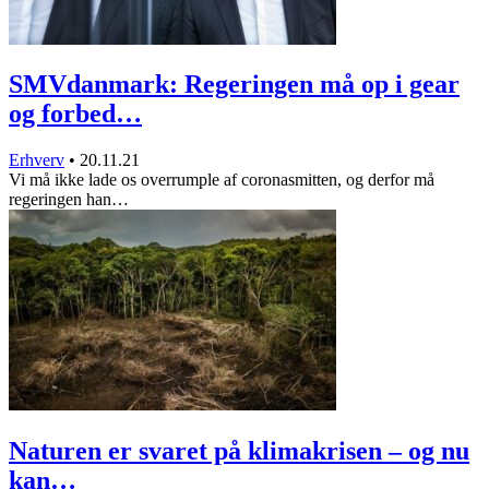
SMVdanmark: Regeringen må op i gear
og forbed…
Erhverv
•
20.11.21
Vi må ikke lade os overrumple af coronasmitten, og derfor må
regeringen han…
Naturen er svaret på klimakrisen – og nu
kan…