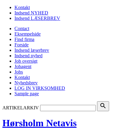
Kontakt
Indsend NYHED
Indsend LÆSERBREV
Contact
Eksempelside
Find firma
Forside
Indsend læserbrev
Indsend nyhed
Job oversigt
Jobagent
Jobs
Kontakt
Nyhedsbrev
LOG IN VIRKSOMHED
Sample page
search
ARTIKELARKIV
Hørsholm Netavis