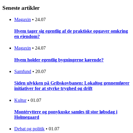
Seneste artikler
Magaxin
•
24.07
Hvem tager sig egentlig af de praktiske opgaver omkring
en ejendom?
Magaxin
•
24.07
Hvem holder egentlig bygningerne kørende?
Samfund
•
20.07
Siden ulykken på Gribskovbanen: Lokaltog gennemfører
initiativer for at styrke tryghed og drift
Kultur
•
01.07
Montéryttere og ponykuske samles til stor løbsdag i
Holmegaard
Debat og politik
•
01.07