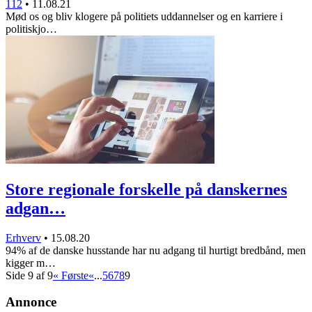
112
•
11.08.21
Mød os og bliv klogere på politiets uddannelser og en karriere i
politiskjo…
Store regionale forskelle på danskernes
adgan…
Erhverv
•
15.08.20
94% af de danske husstande har nu adgang til hurtigt bredbånd, men
kigger m…
Side 9 af 9
« Første
«
...
5
6
7
8
9
Annonce