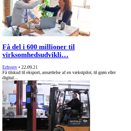
Få del i 600 millioner til
virksomhedsudvikli…
Erhverv
•
22.09.21
Få tilskud til eksport, ansættelse af en vækstpilot, til grøn eller
digital…