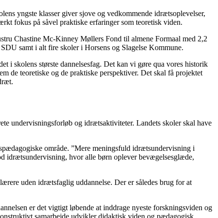
skolens yngste klasser giver sjove og vedkommende idrætsoplevelser,
kt fokus på såvel praktiske erfaringer som teoretisk viden.
g Hustru Chastine Mc-Kinney Møllers Fond til almene Formaal med 2,2
ed SDU samt i alt fire skoler i Horsens og Slagelse Kommune.
et i skolens største dannelsesfag. Det kan vi gøre qua vores historik
lem de teoretiske og de praktiske perspektiver. Det skal få projektet
dræt.
te undervisningsforløb og idrætsaktiviteter. Landets skoler skal have
ætspædagogiske område. ”Mere meningsfuld idrætsundervisning i
god idrætsundervisning, hvor alle børn oplever bevægelsesglæde,
 lærere uden idrætsfaglig uddannelse. Der er således brug for at
dannelsen er det vigtigt løbende at inddrage nyeste forskningsviden og
t konstruktivt samarbejde udvikler didaktisk viden og pædagogisk