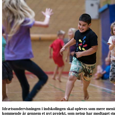
Idrætsundervisningen i indskolingen skal opleves som mere mening
kommende år gennem et nyt projekt, som netop har modtaget støt