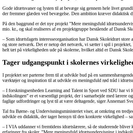
Gode idrætsvaner og lysten til at bevæge sig gennem hele livet grundl
der fremmer glæden ved bevægelse. Den ambition kræver didaktisk dygt
På den baggrund er det nye projekt ”Mere meningsfuld idrætsundervisn
mio. kr., og skal realiseres af en projektgruppe bestående af Dansk 
– Som idrætsfagets interesseorganisation har Dansk Skoleidræt store am
og store netværk. Det er netop det netværk, vi sætter i spil i projektet
helt tæt på virkeligheden ude på skolerne, hvilket altid er Dansk Sko
Tager udgangspunkt i skolernes virkelighe
I projektet ser parterne frem til at udvikle bud på en sammenhængende
værktøjer og inspiration til at udvikle en meningsfuld rød tråd i idræt
– I forskningsenheden Learning and Talent in Sport ved SDU har vi 
indskolingen” er et væsentligt projekt, der i samarbejde med lærere 
faglige udfordringer og lyst til at være deltagende, siger Annemari S
Tal fra Børne- og Undervisningsministeriet viser, at omkring en tredje
udvikle en didaktik, der tager hensyn til den konkrete virkelighed – sa
– I VIA uddanner vi fremtidens idrætslærere, så de studerende bliver k
erfaringer fra skoler. ”Mere meningsfuld idrætsundervisning i indskol