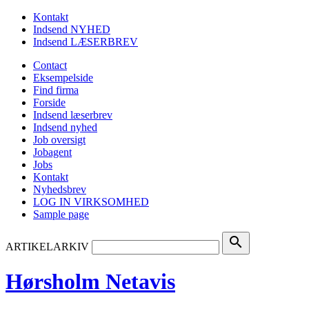
Kontakt
Indsend NYHED
Indsend LÆSERBREV
Contact
Eksempelside
Find firma
Forside
Indsend læserbrev
Indsend nyhed
Job oversigt
Jobagent
Jobs
Kontakt
Nyhedsbrev
LOG IN VIRKSOMHED
Sample page
search
ARTIKELARKIV
Hørsholm Netavis