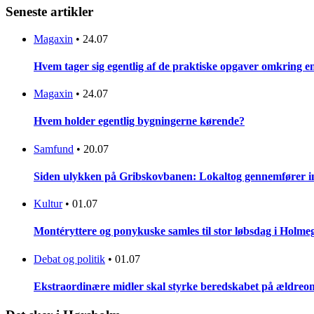
Seneste artikler
Magaxin
•
24.07
Hvem tager sig egentlig af de praktiske opgaver omkring 
Magaxin
•
24.07
Hvem holder egentlig bygningerne kørende?
Samfund
•
20.07
Siden ulykken på Gribskovbanen: Lokaltog gennemfører initi
Kultur
•
01.07
Montéryttere og ponykuske samles til stor løbsdag i Holme
Debat og politik
•
01.07
Ekstraordinære midler skal styrke beredskabet på ældreo