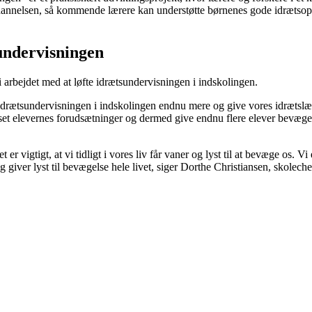
ddannelsen, så kommende lærere kan understøtte børnenes gode idrætsop
sundervisningen
 arbejdet med at løfte idrætsundervisningen i indskolingen.
e idrætsundervisningen i indskolingen endnu mere og give vores idræts
anset elevernes forudsætninger og dermed give endnu flere elever bevægel
r vigtigt, at vi tidligt i vores liv får vaner og lyst til at bevæge os. V
g giver lyst til bevægelse hele livet, siger Dorthe Christiansen, skole