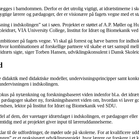
ægges i barndommen. Derfor er det utrolig vigtigt, at idrætstimerne i 
ige lærere og pædagoger, der er visionære på fagets vegne med et stær
ing i indskolingen” sat i søen. Projektet er støttet af A.P. Møller o
Skoleidræt, VIA University College, Institut for Idræt og Biomekanik v
bitioner på fagets vegne. Vi skal gå forrest og hæve barren for indhold
, hvor kombinationen af forskellige partnere vil skabe et tæt samspil mel
leidræts sigte, siger Torben Hansen, udviklingskonsulent i Dansk Skolei
d
 didaktik med didaktiske modeller, undervisningsprincipper samt konkre
sundervisningen i indskolingen.
fokus på nytænkning og forskningsbaseret viden indenfor bl.a. det idr
og pædagoger skaber ny, forskningsbaseret viden om, hvordan vi laver 
vendsen, lektor på Institut for Idræt og Biomekanik ved SDU.
del af dem, der varetager idrætsfaget i indskolingen, er pædagoger eller
mtidig med at projektet giver input til læreruddannelserne.
lar til de udfordringer, de møder ude på skolerne. For at kvalificere ud
ingen” er et praksisnært udviklingsprojekt, hvor lærere og forskere i e