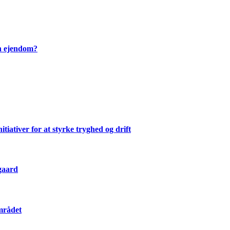
en ejendom?
ativer for at styrke tryghed og drift
gaard
mrådet