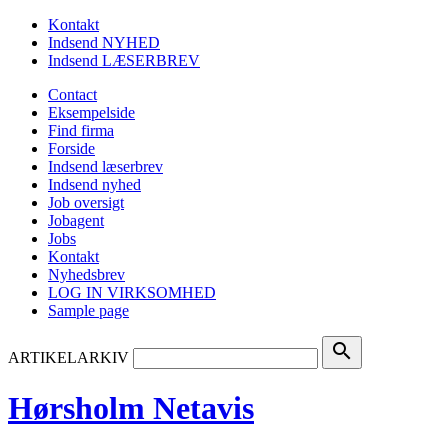
Kontakt
Indsend NYHED
Indsend LÆSERBREV
Contact
Eksempelside
Find firma
Forside
Indsend læserbrev
Indsend nyhed
Job oversigt
Jobagent
Jobs
Kontakt
Nyhedsbrev
LOG IN VIRKSOMHED
Sample page
search
ARTIKELARKIV
Hørsholm Netavis