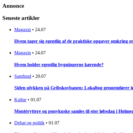
Annonce
Seneste artikler
Magaxin
•
24.07
Hvem tager sig egentlig af de praktiske opgaver omkring 
Magaxin
•
24.07
Hvem holder egentlig bygningerne kørende?
Samfund
•
20.07
Siden ulykken på Gribskovbanen: Lokaltog gennemfører initi
Kultur
•
01.07
Montéryttere og ponykuske samles til stor løbsdag i Holme
Debat og politik
•
01.07