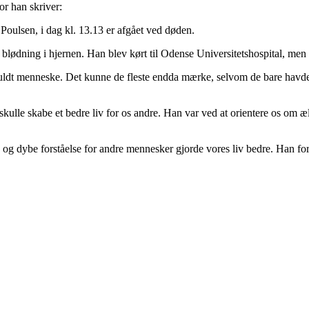
r han skriver:
 Poulsen, i dag kl. 13.13 er afgået ved døden.
lødning i hjernen. Han blev kørt til Odense Universitetshospital, men ha
fuldt menneske. Det kunne de fleste endda mærke, selvom de bare havde
er skulle skabe et bedre liv for os andre. Han var ved at orientere os om 
g dybe forståelse for andre mennesker gjorde vores liv bedre. Han forlade