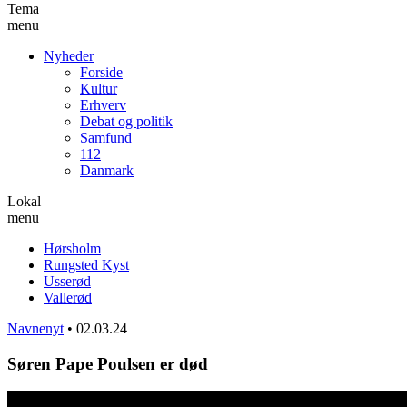
Tema
menu
Nyheder
Forside
Kultur
Erhverv
Debat og politik
Samfund
112
Danmark
Lokal
menu
Hørsholm
Rungsted Kyst
Usserød
Vallerød
Navnenyt
•
02.03.24
Søren Pape Poulsen er død