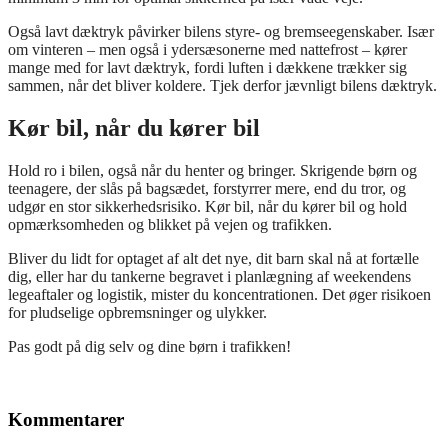
Også lavt dæktryk påvirker bilens styre- og bremseegenskaber. Især
om vinteren – men også i ydersæsonerne med nattefrost – kører
mange med for lavt dæktryk, fordi luften i dækkene trækker sig
sammen, når det bliver koldere. Tjek derfor jævnligt bilens dæktryk.
Kør bil, når du kører bil
Hold ro i bilen, også når du henter og bringer. Skrigende børn og
teenagere, der slås på bagsædet, forstyrrer mere, end du tror, og
udgør en stor sikkerhedsrisiko. Kør bil, når du kører bil og hold
opmærksomheden og blikket på vejen og trafikken.
Bliver du lidt for optaget af alt det nye, dit barn skal nå at fortælle
dig, eller har du tankerne begravet i planlægning af weekendens
legeaftaler og logistik, mister du koncentrationen. Det øger risikoen
for pludselige opbremsninger og ulykker.
Pas godt på dig selv og dine børn i trafikken!
Kommentarer