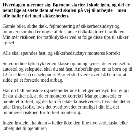
Hverdagen nærmer sig. Børnene starter i skole igen, og det er
nemt lige at sætte dem af ved skolen på vej til arbejde – men
ofte halter det med sikkerheden.
Gamle biler, slidte dæk, fejlmontering af sikkerhedsudstyr og
uopmærksomhed er nogle af de største risikofaktorer i trafikken.
Minimér risikoen for trafikulykker ved at følge disse tips til sikker
kørsel.
Alle skal spændes fast, og sikkerhedsudstyr monteres korrekt
Selvom dine børn rykker en klasse op nu og synes, de er vokset fra
autostol og selepude, skal du stå fast. Anbefalingen er, at børn op til
12 år sidder på en selepude. Barnet skal være over 140 cm for at
sidde på et forsæde med airbag.
Har du haft autostole og selepuder ude til et gennemsyn for nylig?
Er du sikker på, at de er monteret korrekt? Mange autostole er
monteret forkert, og det kan få fatale konsekvenser, hvis uheldet er
ude. Brug Isofix, hvis det overhovedet er muligt i din bil, det
minimerer risikoen for forkert montering.
Ingen løsdele i kabinen – heller ikke den fine nye skoletaske eller
løbehjulet til hjemturen