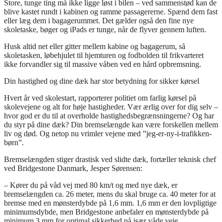
Store, tunge ting må ikke ligge løst i bilen – ved sammenstød kan de
blive kastet rundt i kabinen og ramme passagererne. Spænd dem fast
eller læg dem i bagagerummet. Det gælder også den fine nye
skoletaske, bøger og iPads er tunge, når de flyver gennem luften.
Husk altid net eller gitter mellem kabine og bagagerum, så
skoletasken, løbehjulet til hjemturen og fodbolden til frikvarteret
ikke forvandler sig til massive våben ved en hård opbremsning.
Din hastighed og dine dæk har stor betydning for sikker kørsel
Hvert år ved skolestart, rapporterer politiet om farlig kørsel på
skolevejene og alt for høje hastigheder. Vær ærlig over for dig selv –
hvor god er du til at overholde hastighedsbegrænsningerne? Og har
du styr på dine dæk? Din bremselængde kan være forskellen mellem
liv og død. Og netop nu vrimler vejene med ”jeg-er-ny-i-trafikken-
børn”.
Bremselængden stiger drastisk ved slidte dæk, fortæller teknisk chef
ved Bridgestone Danmark, Jesper Sørensen:
– Kører du på våd vej med 80 km/t og med nye dæk, er
bremselængden ca. 26 meter, mens du skal bruge ca. 40 meter for at
bremse med en mønsterdybde på 1,6 mm. 1,6 mm er den lovpligtige
minimumsdybde, men Bridgestone anbefaler en mønsterdybde på
minimum 3 mm for optimal sikkerhed på især våde veje.