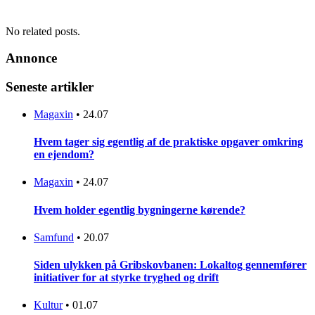
No related posts.
Annonce
Seneste artikler
Magaxin
•
24.07
Hvem tager sig egentlig af de praktiske opgaver omkring
en ejendom?
Magaxin
•
24.07
Hvem holder egentlig bygningerne kørende?
Samfund
•
20.07
Siden ulykken på Gribskovbanen: Lokaltog gennemfører
initiativer for at styrke tryghed og drift
Kultur
•
01.07