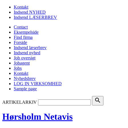
Kontakt
Indsend NYHED
Indsend LÆSERBREV
Contact
Eksempelside
Find firma
Forside
Indsend læserbrev
Indsend nyhed
Job oversigt
Jobagent
Jobs
Kontakt
Nyhedsbrev
LOG IN VIRKSOMHED
Sample page
search
ARTIKELARKIV
Hørsholm Netavis