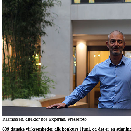
Rasmussen, direktør hos Experian. Pressefoto
639 danske virksomheder gik konkurs i juni, og det er en stigning