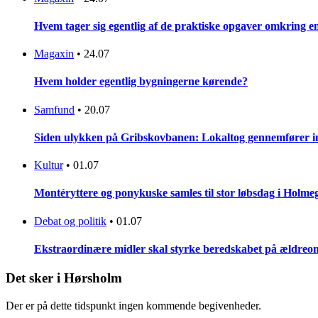
Hvem tager sig egentlig af de praktiske opgaver omkring 
Magaxin
•
24.07
Hvem holder egentlig bygningerne kørende?
Samfund
•
20.07
Siden ulykken på Gribskovbanen: Lokaltog gennemfører initi
Kultur
•
01.07
Montéryttere og ponykuske samles til stor løbsdag i Holme
Debat og politik
•
01.07
Ekstraordinære midler skal styrke beredskabet på ældreo
Det sker i Hørsholm
Der er på dette tidspunkt ingen kommende begivenheder.