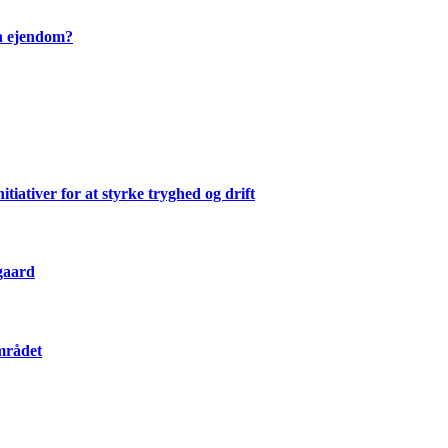
en ejendom?
ativer for at styrke tryghed og drift
gaard
mrådet