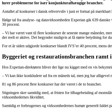
lurer problemerne for især konjunkturafhængige brancher.
Antallet af konkurser i dansk erhvervsliv i juni er fortsat på mærkbart
Ifølge tal fra analyse- og datavirksomheden Experian gik 639 danske
30 procent.
– Vi har været vant til flere konkurser de seneste mange måneder, men 
der reelt er aktive. Det begynder muligvis at få større betydning for
For et år siden udgjorde konkurser blandt IVS’er 40 procent, mens det 
Byggeriet og restaurationsbranchen ramt i
Hos Experian-direktøren bliver der lige nu kigget med en vis bekymr
– Vi kan ikke konkludere ud fra en måneds tal, men jeg har alligevel 
81 og 86 procent flere konkurser har der været i de to brancher.
Stigningen sker samtidig med, at fristen for tilbagebetaling af momslån
virksomhedernes likviditet.
Samtidig er forbrugernes og virksomhedernes humør generelt faldet på g