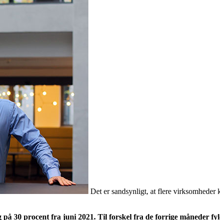
Det er sandsynligt, at flere virksomhed
 på 30 procent fra juni 2021. Til forskel fra de forrige måneder f