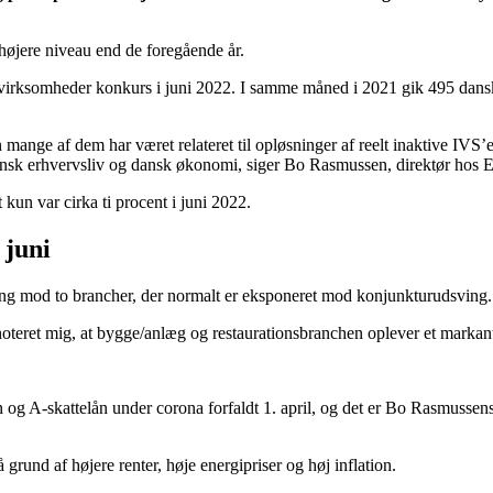
 højere niveau end de foregående år.
 virksomheder konkurs i juni 2022. I samme måned i 2021 gik 495 danske
mange af dem har været relateret til opløsninger af reelt inaktive IVS’e
 dansk erhvervsliv og dansk økonomi, siger Bo Rasmussen, direktør hos 
kun var cirka ti procent i juni 2022.
 juni
ing mod to brancher, der normalt er eksponeret mod konjunkturudsving.
noteret mig, at bygge/anlæg og restaurationsbranchen oplever et markant
 og A-skattelån under corona forfaldt 1. april, og det er Bo Rasmussens 
rund af højere renter, høje energipriser og høj inflation.