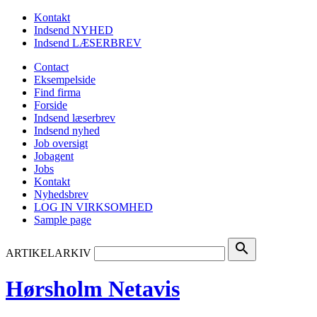
Kontakt
Indsend NYHED
Indsend LÆSERBREV
Contact
Eksempelside
Find firma
Forside
Indsend læserbrev
Indsend nyhed
Job oversigt
Jobagent
Jobs
Kontakt
Nyhedsbrev
LOG IN VIRKSOMHED
Sample page
search
ARTIKELARKIV
Hørsholm Netavis